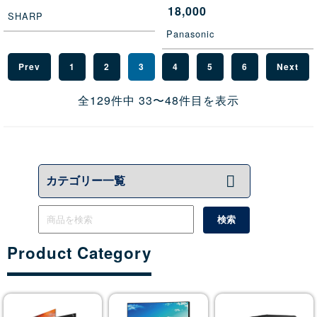
18,000
SHARP
Panasonic
Prev
1
2
3
4
5
6
Next
全129件中 33〜48件目を表示
Product Category