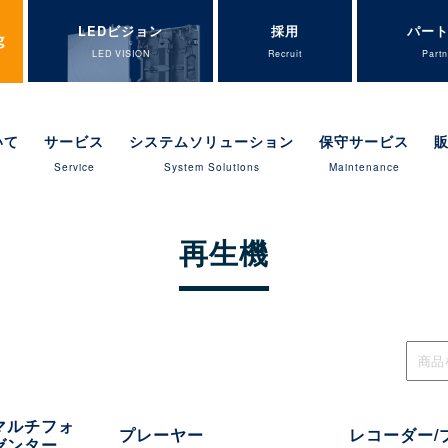
LEDビジョン
採用
パー
LED VISION
Recruit
Partn
いて
サービス
システムソリューション
保守サービス
Service
System Solutions
Maintenance
再生機
マルチフォ
プレーヤー
レコーダー/
ゼンター