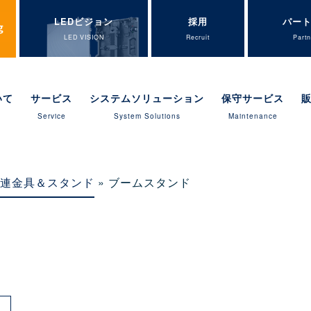
LEDビジョン
採用
パー
LED VISION
Recruit
Partn
いて
サービス
システムソリューション
保守サービス
Service
System Solutions
Maintenance
連金具＆スタンド
» ブームスタンド