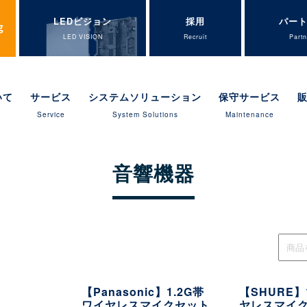
LEDビジョン
採用
パー
LED VISION
Recruit
Partn
いて
サービス
システムソリューション
保守サービス
Service
System Solutions
Maintenance
音響機器
【Panasonic】1.2G帯
【SHURE】
ワイヤレスマイクセット
ヤレスマイ