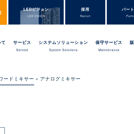
LEDビジョン
採用
パー
LED VISION
Recruit
Partn
いて
サービス
システムソリューション
保守サービス
Service
System Solutions
Maintenance
ワードミキサー
» アナログミキサー