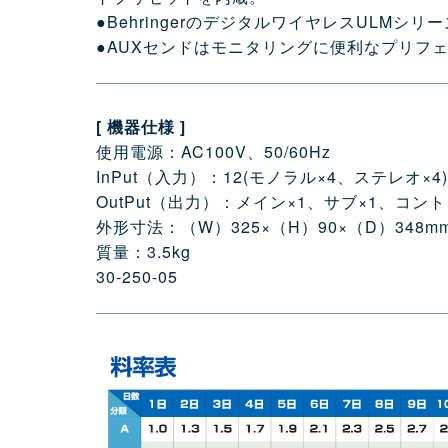
●BehringerのデジタルワイヤレスULMシリ
●AUXセンドはモニタリングに便利なプリフ
[ 機器仕様 ]
使用電源：AC100V、50/60Hz
InPut（入力）：12(モノラル×4、ステレオ
OutPut（出力）：メイン×1、サブ×1、コン
外形寸法：（W）325×（H）90×（D）348m
質量：3.5kg
30-250-05