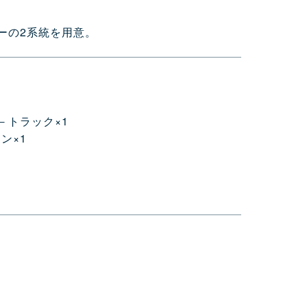
ーの2系統を用意。
－トラック×1
ン×1