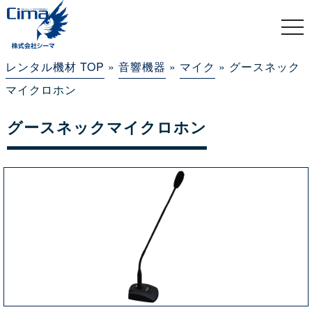
togg
navi
レンタル機材 TOP
»
音響機器
»
マイク
» グースネック
マイクロホン
グースネックマイクロホン