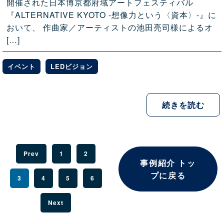
開催された日本博京都府域アートフェスティバル
『ALTERNATIVE KYOTO -想像力という〈資本〉-』に
おいて、 作曲家／アーティストの池田亮司様によるオ
[…]
イベント
LEDビジョン
続きを読む
Prev
1
2
事例紹介 トッ
プに戻る
3
4
5
6
Next