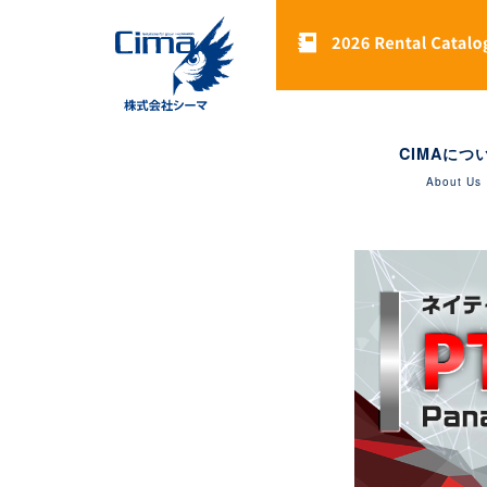
CIMAにつ
About Us