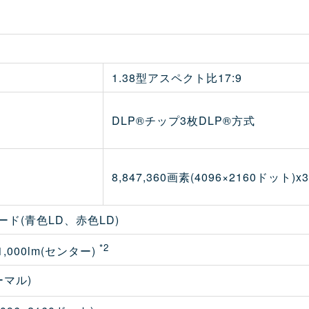
1.38型アスペクト比17:9
DLP®チップ3枚DLP®方式
8,847,360画素(4096×2160ドット)x3
ド(青色LD、赤色LD)
*2
51,000lm(センター)
ーマル)