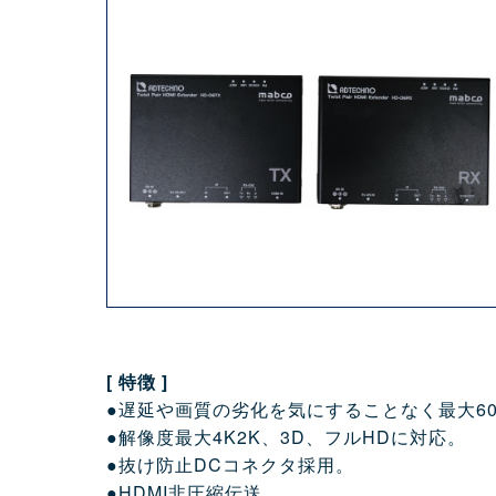
[ 特徴 ]
●遅延や画質の劣化を気にすることなく最大6
●解像度最大4K2K、3D、フルHDに対応。
●抜け防止DCコネクタ採用。
●HDMI非圧縮伝送。