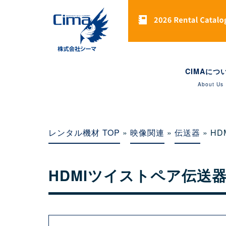
CIMAにつ
About Us
レンタル機材 TOP
»
映像関連
»
伝送器
» H
HDMIツイストペア伝送