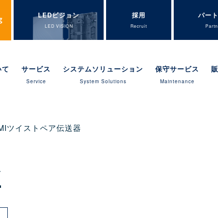
LEDビジョン
採用
パー
LED VISION
Recruit
Partn
いて
サービス
システムソリューション
保守サービス
Service
System Solutions
Maintenance
DMIツイストペア伝送器
器