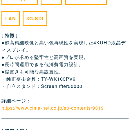
LAN
3G-SDI
[ 特徴 ]
●超高精細映像と高い色再現性を実現した4KUHD液晶デ
ィスプレイ。
●プロが求める堅牢性と高画質を実現。
●長時間運用できる低消費電力設計。
●縦置きも可能な高設置性。
・純正壁掛金具：TY-WK103PV9
・自立スタンド：Screenlifter50000
詳細ページ：
https://www.cima-net.co.jp/sp-contents/9319