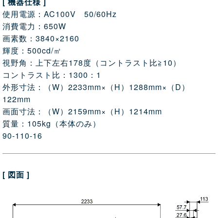
[ 機器仕様 ]
使用電源：AC100V 50/60Hz
消費電力：650W
画素数：3840×2160
輝度：500cd/㎡
視野角：上下左右178度（コントラスト比≧10）
コントラスト比：1300：1
外形寸法：（W）2233mm×（H）1288mm×（D）
122mm
画面寸法：（W）2159mm×（H）1214mm
質量：105kg（本体のみ）
90-110-16
[ 図面 ]