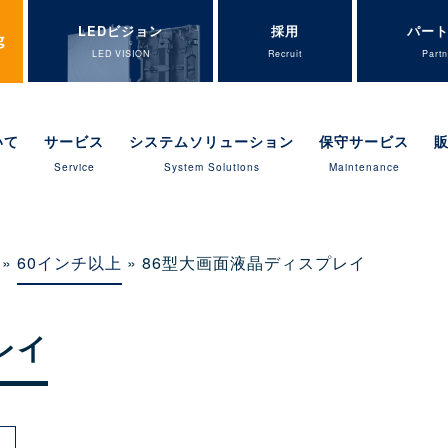
LEDビジョン
採用
パー
LED VISION
Recruit
Partn
いて
サービス
システムソリューション
保守サービス
Service
System Solutions
Maintenance
»
60インチ以上
» 86型大画面液晶ディスプレイ
レイ