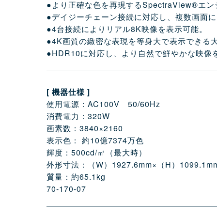
●より正確な色を再現するSpectraView
●デイジーチェーン接続に対応し、複数画面
●4台接続によりリアル8K映像を表示可能。
●4K画質の緻密な表現を等身大で表示できる
●HDR10に対応し、より自然で鮮やかな映像
[ 機器仕様 ]
使用電源：AC100V 50/60Hz
消費電力：320W
画素数：3840×2160
表示色： 約10億7374万色
輝度：500cd/㎡（最大時）
外形寸法：（W）1927.6mm×（H）1099.1m
質量：約65.1kg
70-170-07