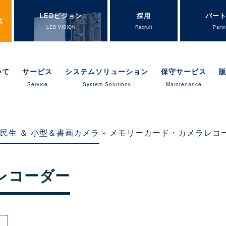
LEDビジョン
採用
パー
LED VISION
Recruit
Partn
いて
サービス
システムソリューション
保守サービス
Service
System Solutions
Maintenance
民生 ＆ 小型＆書画カメラ
» メモリーカード・カメラレコ
レコーダー