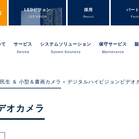
LEDビジョン
採用
パー
LED VISION
Recruit
Partn
いて
サービス
システムソリューション
保守サービス
Service
System Solutions
Maintenance
民生 ＆ 小型＆書画カメラ
» デジタルハイビジョンビデオ
デオカメラ