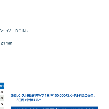
.3V（DCIN）
21mm