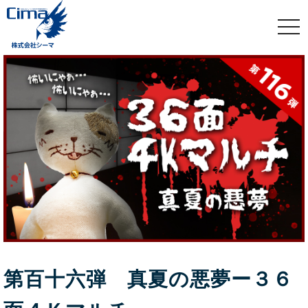
togg
navi
第百十六弾 真夏の悪夢ー３６