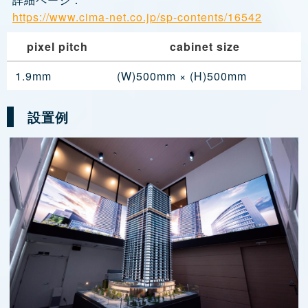
https://www.cima-net.co.jp/sp-contents/16542
pixel pitch
cabinet size
1.9mm
(W)500mm × (H)500mm
設置例