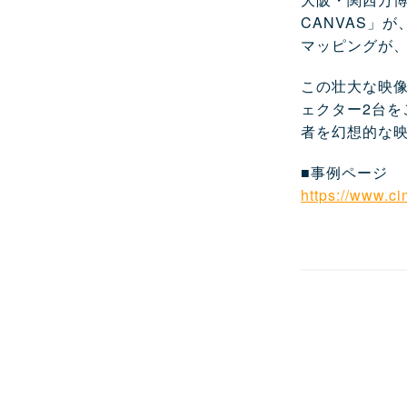
CANVAS」
マッピングが
この壮大な映
ェクター2台
者を幻想的な
■事例ページ
https://www.c