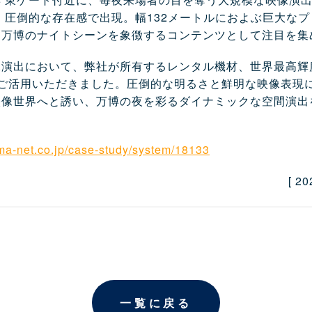
が、圧倒的な存在感で出現。幅132メートルにおよぶ巨大な
、万博のナイトシーンを象徴するコンテンツとして注目を集
像演出において、弊社が所有するレンタル機材、世界最高輝
をご活用いただきました。圧倒的な明るさと鮮明な映像表現
映像世界へと誘い、万博の夜を彩るダイナミックな空間演出
ima-net.co.jp/case-study/system/18133
[ 2
一覧に戻る